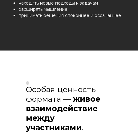
находить новые подходы к задачам
расширять мышление
принимать решения спокойнее и осознаннее
Особая ценность
формата —
живое
взаимодействие
между
участниками
.